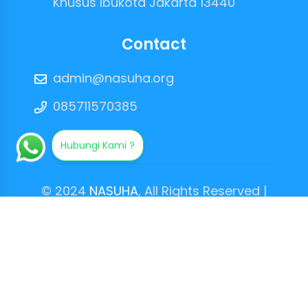
Khusus Ibukota Jakarta 13440
Contact
admin@nasuha.org
085711570385
Hubungi Kami ?
© 2024
NASUHA
, All Rights Reserved |
Site by
GMdev