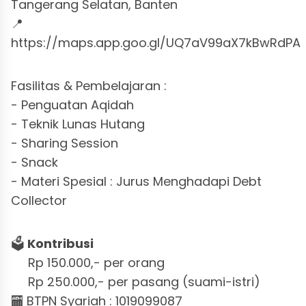
Tangerang Selatan, Banten
📍
https://maps.app.goo.gl/UQ7aV99aX7kBwRdPA
Fasilitas & Pembelajaran :
- Penguatan Aqidah
- ⁠Teknik Lunas Hutang
- ⁠Sharing Session
- ⁠Snack
- ⁠Materi Spesial : Jurus Menghadapi Debt
Collector
🗳️
Kontribusi
Rp 150.000,- per orang
Rp 250.000,- per pasang (suami-istri)
🏧 BTPN Syariah : 1019099087